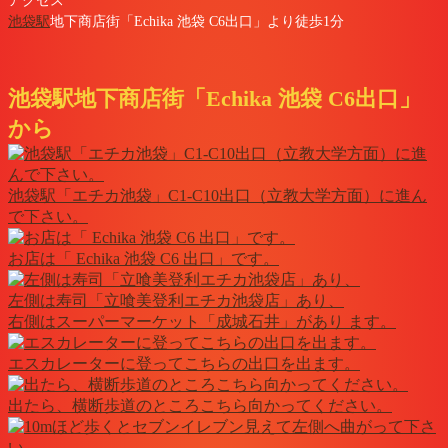
アクセス
池袋駅
地下商店街「Echika 池袋 C6出口」より徒歩1分
池袋駅地下商店街「Echika 池袋 C6出口」
から
池袋駅「エチカ池袋」C1-C10出口（立教大学方面）に進ん
で下さい。
お店は「 Echika 池袋 C6 出口」です。
左側は寿司「立喰美登利エチカ池袋店」あり、
右側はスーパーマーケット「成城石井」があり ます。
エスカレーターに登ってこちらの出口を出ます。
出たら、横断歩道のところこちら向かってください。