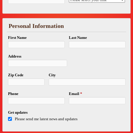
Personal Information
First Name
Last Name
Address
Zip Code
City
Phone
Email
*
Get updates
Please send me latest news and updates