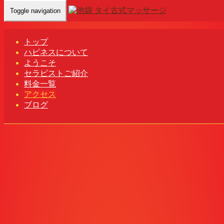
Toggle navigation
Home
-
con…
トップ
アクセス
ハピネスについて
ようこそ
セラピストご紹介
料金一覧
アクセス
ブログ