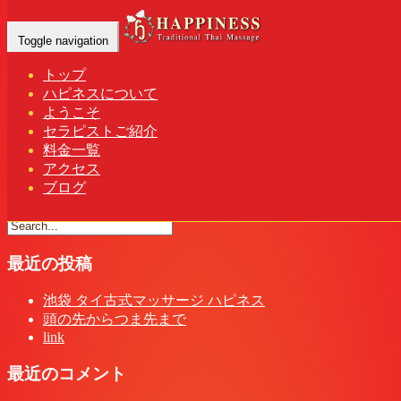
twitter 池袋 タイ古式マッサージ ハピ
Toggle navigation
ネス
トップ
ハピネスについて
Home
-
-
twi…
ようこそ
セラピストご紹介
料金一覧
アクセス
twitter 池袋 タイ古式マッサージ ハピネス
ブログ
最近の投稿
池袋 タイ古式マッサージ ハピネス
頭の先からつま先まで
link
最近のコメント