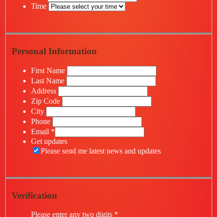
Time
Personal Information
First Name
Last Name
Address
Zip Code
City
Phone
Email
*
Get updates
Please send me latest news and updates
Verification
Please enter any two digits
*